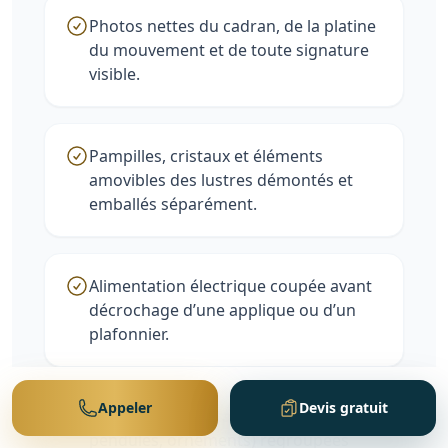
Photos nettes du cadran, de la platine
du mouvement et de toute signature
visible.
Pampilles, cristaux et éléments
amovibles des lustres démontés et
emballés séparément.
Alimentation électrique coupée avant
décrochage d’une applique ou d’un
plafonnier.
Appeler
Devis gratuit
Petites pièces détachées (clés,
pendules, ornements) regroupées