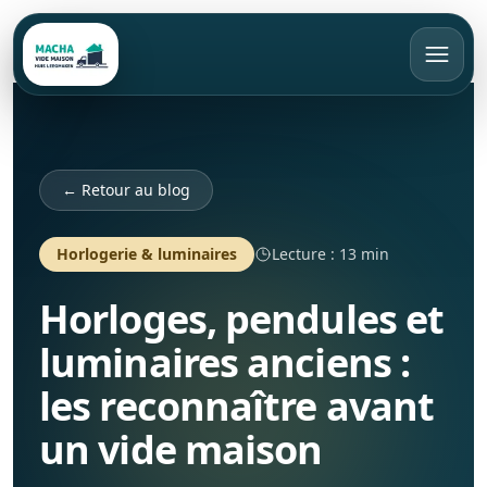
FR
Appeler
Devis gratuit
← Retour au blog
Accueil
Horlogerie & luminaires
Lecture : 13 min
Horloges, pendules et
Vide maison
luminaires anciens :
Débarras
Bruxelles
les reconnaître avant
Rachat d’objets
Brabant Wallon
Appartement
un vide maison
Brabant Flamand
Maison
Tarifs