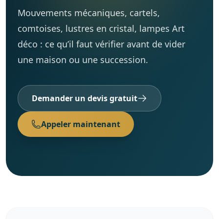
Mouvements mécaniques, cartels,
Cave / Grenier / Garage
Réalisations
comtoises, lustres en cristal, lampes Art
déco : ce qu’il faut vérifier avant de vider
Avis clients
une maison ou une succession.
Contact
Demander un devis gratuit
Appeler maintenant