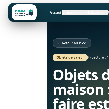
Accueil
Vide maison
Débarras
← Retour au blog
Objets de valeur
Lecture : 
Objets d
maison 
faire es