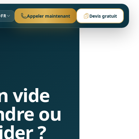
FR
Appeler maintenant
Devis gratuit
n vide
ndre ou
ider ?