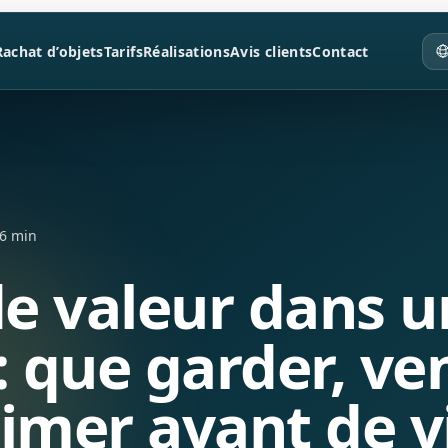
Rachat d’objets
Tarifs
Réalisations
Avis clients
Contact
16 min
e valeur dans u
: que garder, ve
timer avant de v