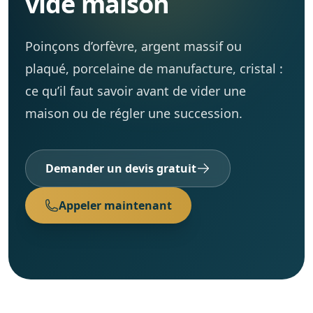
vide maison
Cave / Grenier / Garage
Réalisations
Poinçons d’orfèvre, argent massif ou
Avis clients
plaqué, porcelaine de manufacture, cristal :
ce qu’il faut savoir avant de vider une
Contact
maison ou de régler une succession.
Demander un devis gratuit
Appeler maintenant