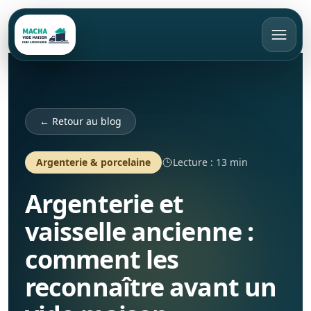
FR
Appeler
Devis gratuit
← Retour au blog
Accueil
Argenterie & porcelaine
Lecture : 13 min
Argenterie et
Vide maison
vaisselle ancienne :
Débarras
Bruxelles
comment les
Rachat d’objets
Brabant Wallon
Appartement
reconnaître avant un
Brabant Flamand
Maison
Tarifs