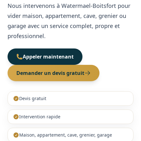
Nous intervenons à Watermael-Boitsfort pour
Cave / Grenier / Garage
Réalisations
vider maison, appartement, cave, grenier ou
garage avec un service complet, propre et
Avis clients
professionnel.
Contact
Appeler maintenant
Demander un devis gratuit
Devis gratuit
Intervention rapide
Maison, appartement, cave, grenier, garage