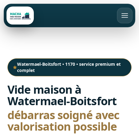
FR
Appeler
Devis gratuit
Watermael-Boitsfort
•
1170
•
service premium et
complet
Accueil
Vide maison à
Vide maison
Watermael-Boitsfort
Débarras
Bruxelles
débarras soigné avec
Rachat d’objets
Brabant Wallon
Appartement
valorisation possible
Brabant Flamand
Maison
Tarifs