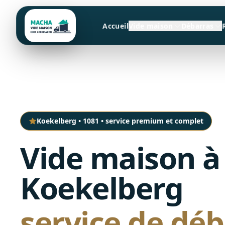
Accueil
Vide maison
Débarras
Koekelberg
•
1081
•
service premium et complet
Vide maison à
Koekelberg
service de déb