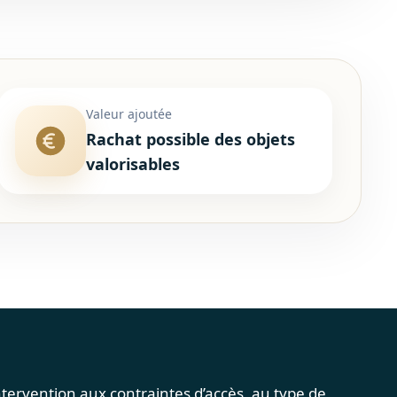
Valeur ajoutée
Rachat possible des objets
valorisables
tervention aux contraintes d’accès, au type de