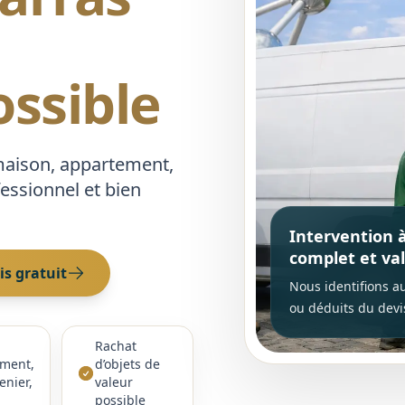
ossible
maison, appartement,
essionnel et bien
Intervention 
complet et val
s gratuit
Nous identifions au
ou déduits du devi
Rachat
ment,
d’objets de
enier,
valeur
possible