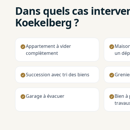
Dans quels cas interve
Koekelberg ?
Appartement à vider
Maison
complètement
un dép
Succession avec tri des biens
Grenie
Garage à évacuer
Bien à
travau