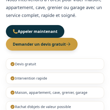
appartement, cave, grenier ou garage avec un
Cave / Grenier / Garage
Réalisations
service complet, rapide et soigné.
Avis clients
Appeler maintenant
Contact
Demander un devis gratuit
Devis gratuit
Intervention rapide
Maison, appartement, cave, grenier, garage
Rachat d’objets de valeur possible