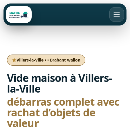
FR
Appeler
Devis gratuit
Villers-la-Ville
•
•
Brabant wallon
Accueil
Vide maison à Villers-
Vide maison
la-Ville
Débarras
débarras complet avec
Bruxelles
rachat d’objets de
Rachat d’objets
Brabant Wallon
Appartement
valeur
Brabant Flamand
Maison
Tarifs