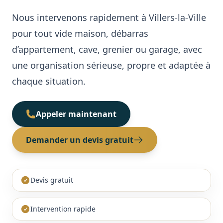
Cave / Grenier / Garage
Nous intervenons rapidement à Villers-la-Ville
Réalisations
pour tout vide maison, débarras
Avis clients
d’appartement, cave, grenier ou garage, avec
une organisation sérieuse, propre et adaptée à
Contact
chaque situation.
Appeler maintenant
Demander un devis gratuit
Devis gratuit
Intervention rapide