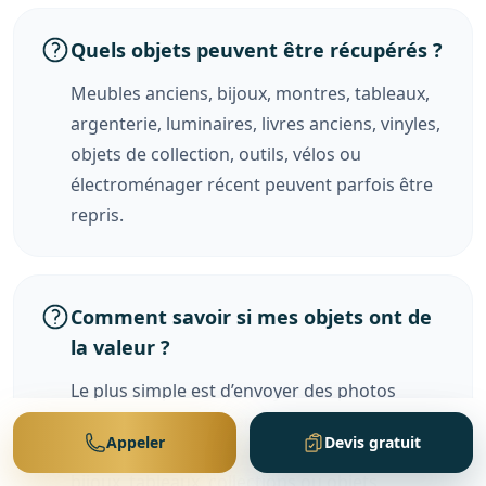
Quels objets peuvent être récupérés ?
Meubles anciens, bijoux, montres, tableaux,
argenterie, luminaires, livres anciens, vinyles,
objets de collection, outils, vélos ou
électroménager récent peuvent parfois être
repris.
Comment savoir si mes objets ont de
la valeur ?
Le plus simple est d’envoyer des photos
générales du logement et des photos
Appeler
Devis gratuit
détaillées des objets anciens, meubles,
bijoux, tableaux, collections ou objets