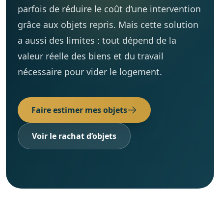
parfois de réduire le coût d’une intervention
Cave / Grenier / Garage
Réalisations
grâce aux objets repris. Mais cette solution
a aussi des limites : tout dépend de la
Avis clients
valeur réelle des biens et du travail
Contact
nécessaire pour vider le logement.
Faire estimer mes objets
Voir le rachat d’objets