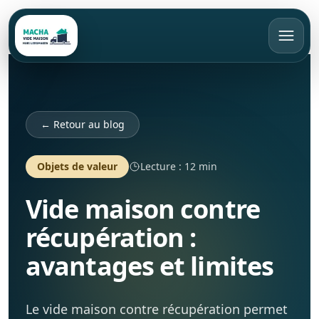
FR
Appeler
Devis gratuit
← Retour au blog
Accueil
Objets de valeur
Lecture : 12 min
Vide maison contre
Vide maison
récupération :
Débarras
Bruxelles
avantages et limites
Rachat d’objets
Brabant Wallon
Appartement
Brabant Flamand
Maison
Le vide maison contre récupération permet
Tarifs