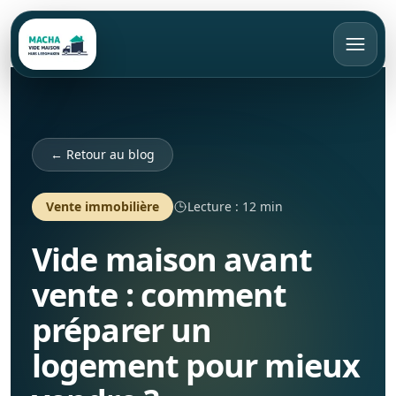
FR
Appeler
Devis gratuit
← Retour au blog
Accueil
Vente immobilière
Lecture : 12 min
Vide maison avant
Vide maison
vente : comment
Débarras
Bruxelles
préparer un
Rachat d’objets
Brabant Wallon
Appartement
logement pour mieux
Brabant Flamand
Maison
Tarifs