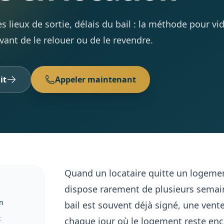
 lieux de sortie, délais du bail : la méthode pour vi
nt de le relouer ou de le revendre.
it
Appeler maintenant
Quand un locataire quitte un logement
dispose rarement de plusieurs semai
n
bail est souvent déjà signé, une vent
t
chaque jour où le logement reste enc