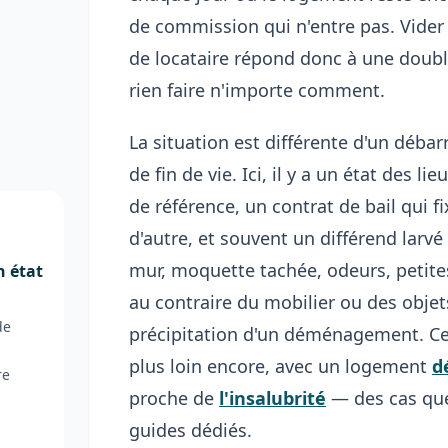
de commission qui n'entre pas. Vide
de locataire répond donc à une double 
rien faire n'importe comment.
La situation est différente d'un déba
de fin de vie. Ici, il y a un état des li
de référence, un contrat de bail qui f
d'autre, et souvent un différend larvé 
mur, moquette tachée, odeurs, petites
n état
au contraire du mobilier ou des obje
de
précipitation d'un déménagement. Cer
plus loin encore, avec un logement
d
re
proche de
l'insalubrité
— des cas que
guides dédiés.