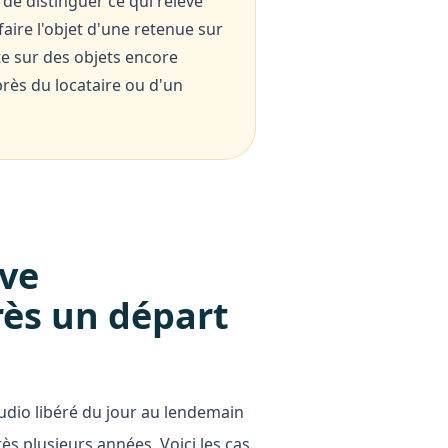
 de distinguer ce qui relève
faire l'objet d'une retenue sur
te sur des objets encore
près du locataire ou d'un
uve
ès un départ
tudio libéré du jour au lendemain
ès plusieurs années. Voici les cas