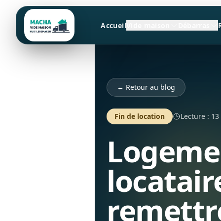
Accueil
Vide maison
Débarras
← Retour au blog
Fin de location
Lecture : 13
Logemen
locataire
remettr