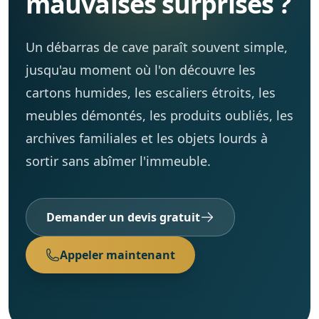
mauvaises surprises ?
Cave / Grenier / Garage
Réalisations
Un débarras de cave paraît souvent simple,
Avis clients
jusqu'au moment où l'on découvre les
cartons humides, les escaliers étroits, les
Contact
meubles démontés, les produits oubliés, les
archives familiales et les objets lourds à
sortir sans abîmer l'immeuble.
Demander un devis gratuit
Appeler maintenant