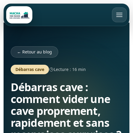
FR
Appeler
Devis gratuit
← Retour au blog
Accueil
Débarras cave
Lecture : 16 min
Débarras cave :
Vide maison
comment vider une
Débarras
Bruxelles
cave proprement,
Rachat d’objets
Brabant Wallon
Appartement
rapidement et sans
Brabant Flamand
Maison
Tarifs