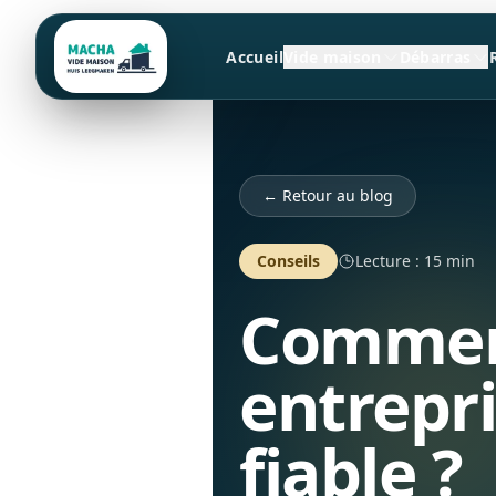
Accueil
Vide maison
Débarras
← Retour au blog
Conseils
Lecture : 15 min
Comment
entrepr
fiable ?